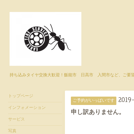
持ち込みタイヤ交換大歓迎！飯能市 日高市 入間市など、ご要
トップページ
2019-
ご予約がいっぱいです
インフォメーション
申し訳ありません。
サービス
写真