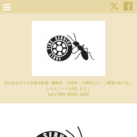
持ち込みタイヤ交換大歓迎！飯能市 日高市 入間市など、ご要望がありまし
たらどこへでも伺います！
tel : 090-8502-1010