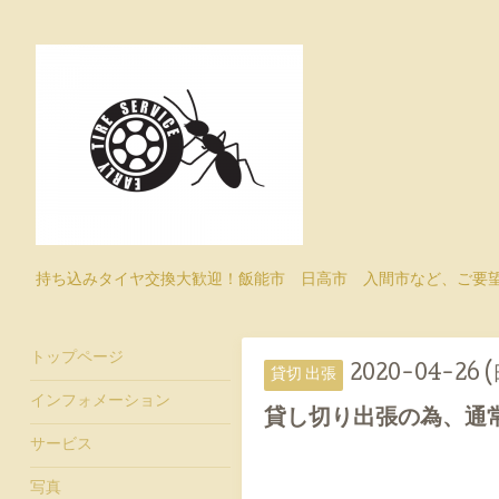
持ち込みタイヤ交換大歓迎！飯能市 日高市 入間市など、ご要
トップページ
2020-04-26 (
貸切 出張
インフォメーション
貸し切り出張の為、通
サービス
写真