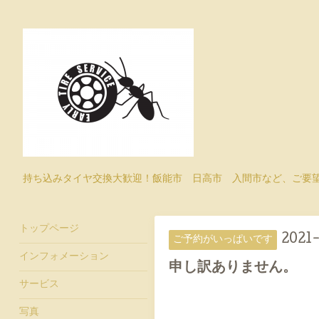
持ち込みタイヤ交換大歓迎！飯能市 日高市 入間市など、ご要
トップページ
2021-
ご予約がいっぱいです
インフォメーション
申し訳ありません。
サービス
写真