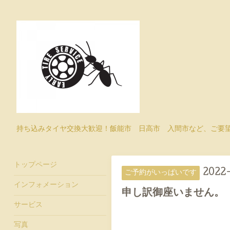
持ち込みタイヤ交換大歓迎！飯能市 日高市 入間市など、ご要
トップページ
2022
ご予約がいっぱいです
インフォメーション
申し訳御座いません。
サービス
写真