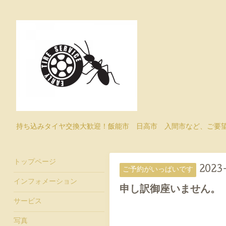
持ち込みタイヤ交換大歓迎！飯能市 日高市 入間市など、ご要
トップページ
2023
ご予約がいっぱいです
インフォメーション
申し訳御座いません。
サービス
写真