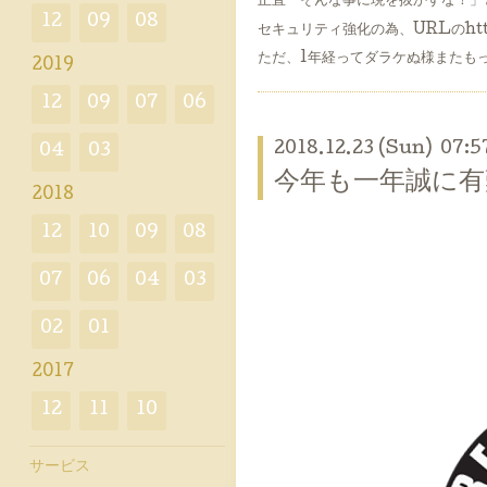
正直「そんな事に現を抜かすな！」
12
09
08
セキュリティ強化の為、URLのhttp
ただ、1年経ってダラケぬ様またも
2019
12
09
07
06
2018.12.23 (Sun) 07:5
04
03
今年も一年誠に
2018
12
10
09
08
07
06
04
03
02
01
2017
12
11
10
サービス