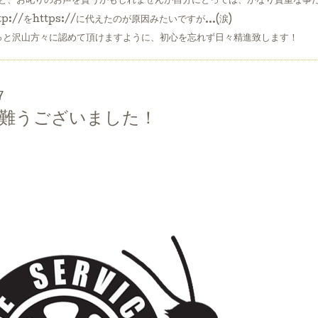
と、お叱りのお声を貰うかもしれませんが自分にとっては、かなり貴重な事だ
://をhttps://に代えたのが原因みたいですが…(涙)
っと沢山方々に認めて頂けますように、初心を忘れず日々精進致します！
7
有難うございました！