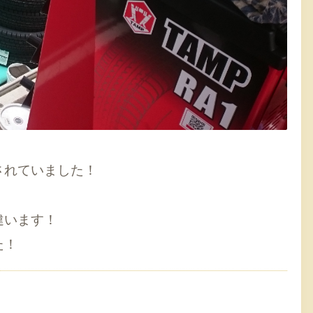
！
されていました！
違います！
た！