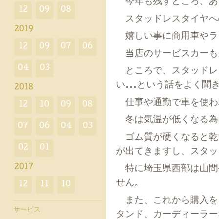
今年も残すところ、あ
12
09
08
スタッドレスタイヤへ
2019
嬉しい事に商用車やライ
12
09
07
06
当店のサービスカーも
04
03
ところで、スタッドレ
い...という話をよく聞
2018
仕事や通勤で車を使わ
12
10
09
08
冬は気温が低くなる為
07
06
04
03
ゴム質が硬くなると乾い
02
01
が出てきますし、スタッ
2017
特に埼玉県西部は山間
せん。
12
11
10
また、これから購入を
サービス
タンド、カーディーラー