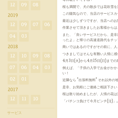
毎日暖かいですね！
12
09
08
桜も満開で、犬の散歩では花吹雪を
この陽気なので、当店のサービスカ
2019
最近は少しずつですが、当店へのお
12
09
07
06
作業させて頂きましたお客様からは、
また、「良いサービスだから、是非
04
03
ったよ」と帰りの高速道路代をチッ
2018
商いではあるのですがその前に、人
つきましてはそんな有難い人情に感
12
10
09
08
4月3日(火)から4月15日(日)まで
07
06
04
03
例えば、「子供の入学でお金がかか
い！
02
01
近隣なら "出張料無料" それ以外の
是非、お気軽にご連絡ご相談下さい
2017
桜は散り始めましたが、人情の花は
12
11
10
「パチンコ負けて今月ピンチ(泣)」
サービス