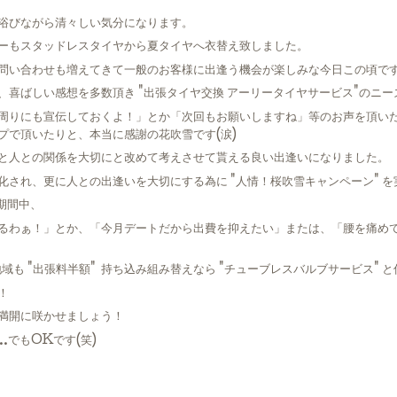
浴びながら清々しい気分になります。
ーもスタッドレスタイヤから夏タイヤへ衣替え致しました。
問い合わせも増えてきて一般のお客様に出逢う機会が楽しみな今日この頃で
喜ばしい感想を多数頂き "出張タイヤ交換 アーリータイヤサービス"のニー
周りにも宣伝しておくよ！」とか「次回もお願いしますね」等のお声を頂い
プで頂いたりと、本当に感謝の花吹雪です(涙)
と人との関係を大切にと改めて考えさせて貰える良い出逢いになりました。
化され、更に人との出逢いを大切にする為に "人情！桜吹雪キャンペーン" を
の期間中、
るわぁ！」とか、「今月デートだから出費を抑えたい」または、「腰を痛め
地域も "出張料半額" 持ち込み組み替えなら "チューブレスバルブサービス"
！
満開に咲かせましょう！
…でもOKです(笑)